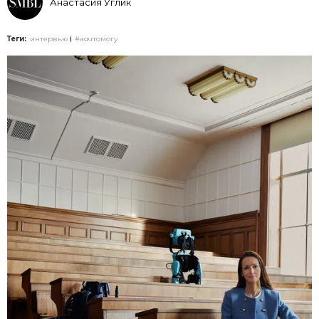
Анастасия Углик
Теги:
интервью
#аячтомогу