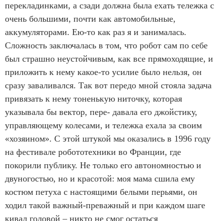
перекладинками, а сзади должна была ехать тележка с
очень большими, почти как автомобильные,
аккумуляторами. Ею-то как раз я и занималась.
Сложность заключалась в том, что робот сам по себе
был страшно неустойчивым, как все прямоходящие, и
приложить к нему какое-то усилие было нельзя, он
сразу заваливался. Так вот передо мной стояла задача
привязать к нему тоненькую ниточку, которая
указывала бы вектор, пере- давала его джойстику,
управляющему колесами, и тележка ехала за своим
«хозяином». С этой штукой мы оказались в 1996 году
на фестивале робототехники во Франции, где
покорили публику. Не только его автономностью и
двуногостью, но и красотой: моя мама сшила ему
костюм петуха с настоящими белыми перьями, он
ходил такой важный-преважный и при каждом шаге
кивал головой – никто не смог остаться