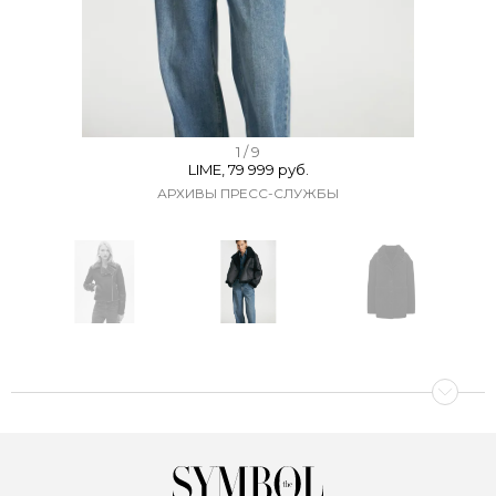
I
1 / 9
LIME, 79 999 руб.
t
АРХИВЫ ПРЕСС-СЛУЖБЫ
e
m
1
o
f
I
9
t
e
m
1
o