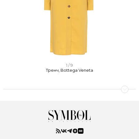
I
1 / 9
Тренч, Bottega Veneta
t
e
m
1
o
f
9