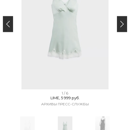
I
1 / 6
LIME, 5 999 руб.
t
АРХИВЫ ПРЕСС-СЛУЖБЫ
e
m
1