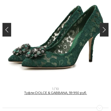
I
1 / 10
Туфли DOLCE & GABBANA, 59 950 руб.
t
e
m