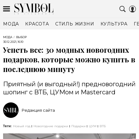
МОДА
КРАСОТА
СТИЛЬ ЖИЗНИ
КУЛЬТУРА
Г
МОДА
ВЫБОР
30.12.2021, 16:10
Успеть все: 30 модных новогодних
подарков, которые можно купить в
последнюю минуту
Приятный (и выгодный!) предновогодний
шопинг с ВТБ, ЦУМом и Mastercard
Редакция сайта
Теги:
Новый год
Новогодние подарки
Подарки
ЦУМ
ВТБ