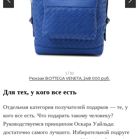
I
1 / 10
Рюкзак BOTTEGA VENETA, 248 000 руб.
t
e
Для тех, у кого все есть
m
1
Отдельная категория получателей подарков — те, у
o
кого все есть. Что подарить такому человеку?
f
Руководствуемся принципом Оскара Уайльда:
1
достаточно самого лучшего. Избирательной подруге