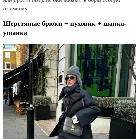
или просто гладкие: они добавят в образ особую
изюминку.
Шерстяные брюки + пуховик + шапка-
ушанка