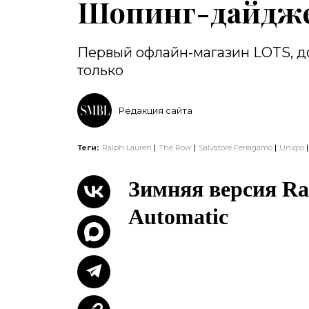
Шопинг-дайджес
Первый офлайн-магазин LOTS, до
только
Редакция сайта
Теги:
Ralph Lauren
The Row
Salvatore Ferragamo
Uniqlo
Зимняя версия Ra
Automatic