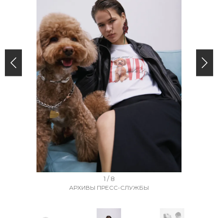
I
1 / 8
АРХИВЫ ПРЕСС-СЛУЖБЫ
t
e
m