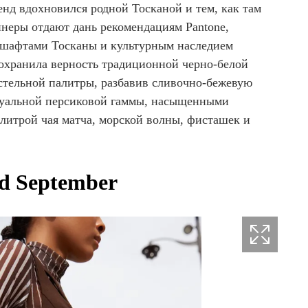
енд вдохновился родной Тосканой и тем, как там
йнеры отдают дань рекомендациям Pantone,
дшафтами Тосканы и культурным наследием
охранила верность традиционной черно-белой
стельной палитры, разбавив сливочно-бежевую
туальной персиковой гаммы, насыщенными
алитрой чая матча, морской волны, фисташек и
d September