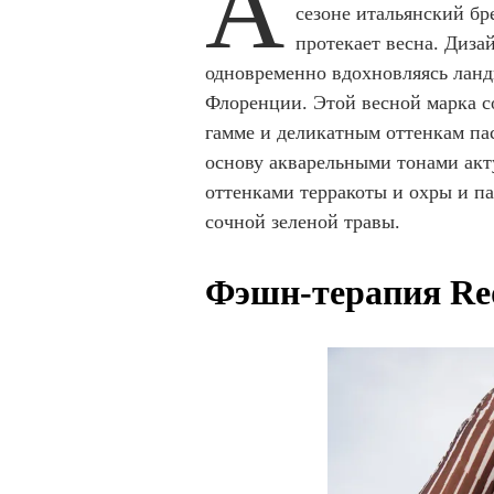
A
сезоне итальянский бр
m
протекает весна. Диза
1
одновременно вдохновляясь лан
o
Флоренции. Этой весной марка с
f
гамме и деликатным оттенкам па
7
основу акварельными тонами ак
4
оттенками терракоты и охры и п
сочной зеленой травы.
Фэшн-терапия Re