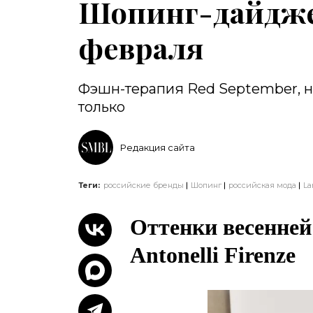
Шопинг-дайджес
февраля
Фэшн-терапия Red September, н
только
Редакция сайта
Теги:
российские бренды
Шопинг
российская мода
La
Оттенки весенней
Antonelli Firenze