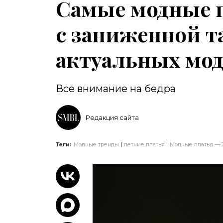
Самые модные п
с заниженной та
актуальных мо
Все внимание на бедра
Редакция сайта
Теги:
Модные тренды
летние платья
Модные платья — 