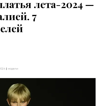
латья лета-2024 —
лией. 7
делей
2024
модели