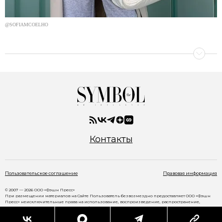
@SOFIAMCOELHO
Контакты
Пользовательское соглашение
Правовая информация
© 2007 — 2026 ООО «Фэшн Пресс»
При размещении материалов на Сайте Пользователь безвозмездно предоставляет ООО «Фэшн
Пресс» неисключительные права на использование, воспроизведение, распространение,
создание производных произведений, а также на демонстрацию материалов и доведение их до
всеобщего сведения через сайт
www.thesymbol.ru
.