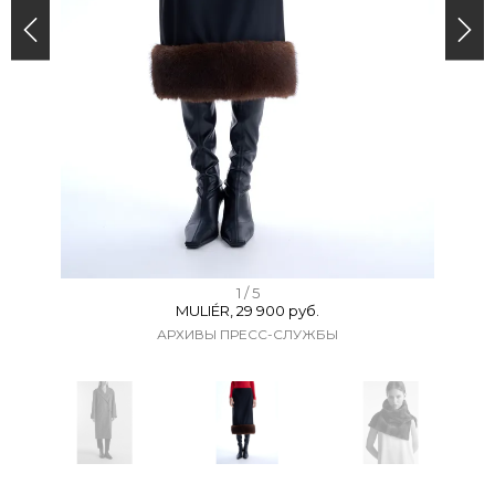
I
1 / 5
MULIÉR, 29 900 руб.
t
АРХИВЫ ПРЕСС-СЛУЖБЫ
e
m
1
o
f
I