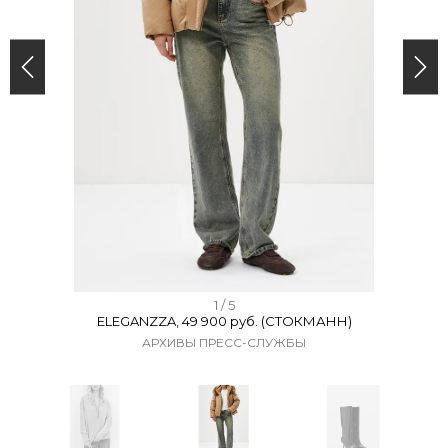
I
1 / 5
ELEGANZZA, 49 900 руб. (СТОКМАНН)
t
АРХИВЫ ПРЕСС-СЛУЖБЫ
e
m
1
o