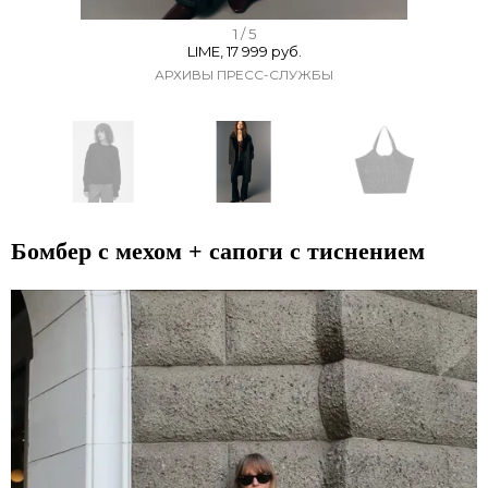
I
1 / 5
LIME, 17 999 руб.
t
АРХИВЫ ПРЕСС-СЛУЖБЫ
e
m
1
o
f
I
5
t
Бомбер с мехом + сапоги с тиснением
e
m
1
o
f
5