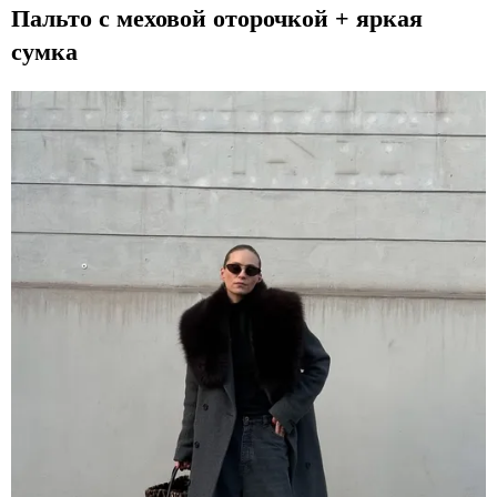
5
t
Пальто с меховой оторочкой + яркая
e
сумка
m
1
o
f
5