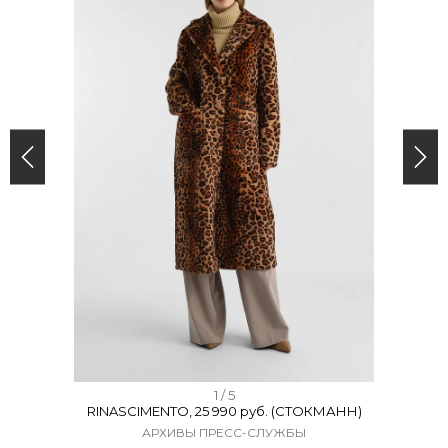
I
1 / 5
RINASCIMENTO, 25 990 руб. (СТОКМАНН)
t
АРХИВЫ ПРЕСС-СЛУЖБЫ
e