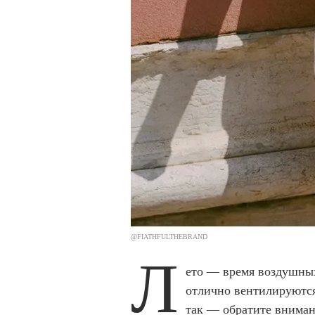
@FIATHFULTHEBRAND
Л
ето — время воздушных
отлично вентилируются 
так — обратите вниман