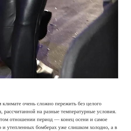
 климате очень сложно пережить без целого
, рассчитанной на разные температурные условия.
том отношении период — конец осени и самое
о и утепленных бомберах уже слишком холодно, а в