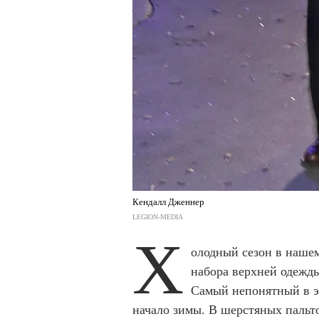
Кендалл Дженнер
LEGION-MEDIA
Х
олодный сезон в нашем
набора верхней одежды
Самый непонятный в э
начало зимы. В шерстяных пальт