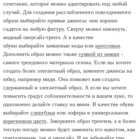
сочетание, которое можно адаптировать под любой
случай. Для создания расслабленного повседневного
образа выбирайте прямые джинсы: они хорошо
садятся на любую фигуру. Сверху можно накинуть
модный оверсайз-тренч. А в качестве
обуви выбирайте замшевые кеды или
кроссовки
.
Дополнить образ можно также
сумкой из замши
-
самого трендового материала сезона. Если вы хотите
создать более элегантный образ, замените джинсы на
юбку, например миди. Она поможет вам создать
сдержанный и элегантный образ. А если вы хотите
повысить градус соблазнительности в вашем луке, то
однозначно делайте ставку на мини. В качестве обуви
выбирайте
слингбэки
или лоферы в универсальном
коричневом цвете
. Завершите образ тренчем, а в более
теплую погоду можно будет заменить его жакетом, как
приталенным, так и оверсайз. И не забывайте про