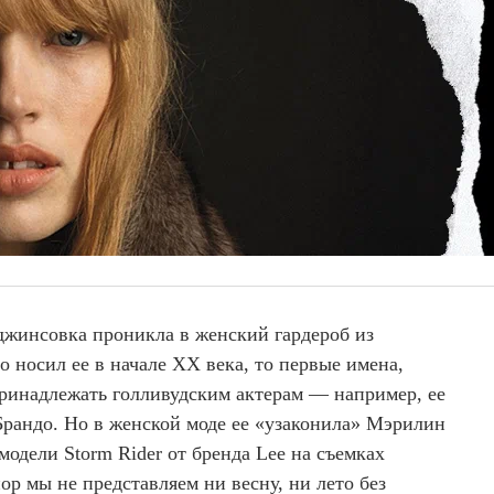
джинсовка проникла в женский гардероб из
о носил ее в начале XX века, то первые имена,
принадлежать голливудским актерам — например, ее
рандо. Но в женской моде ее «узаконила» Мэрилин
одели Storm Rider от бренда Lee на съемках
р мы не представляем ни весну, ни лето без