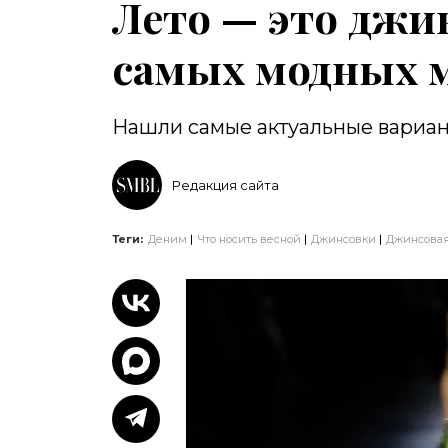
Лето — это джин
самых модных 
Нашли самые актуальные вариа
Редакция сайта
Теги:
Деним
Что носить весной
Джинсовки
Джинсовая