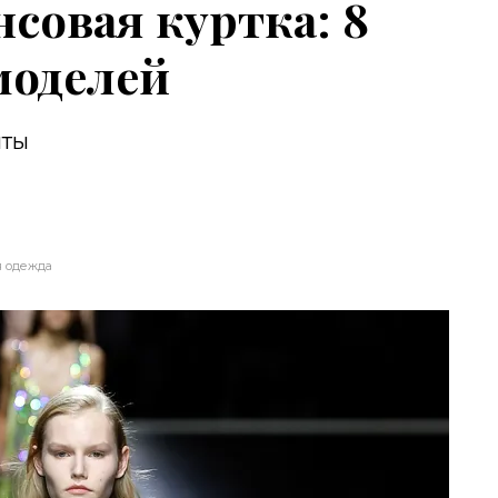
совая куртка: 8
моделей
нты
 одежда