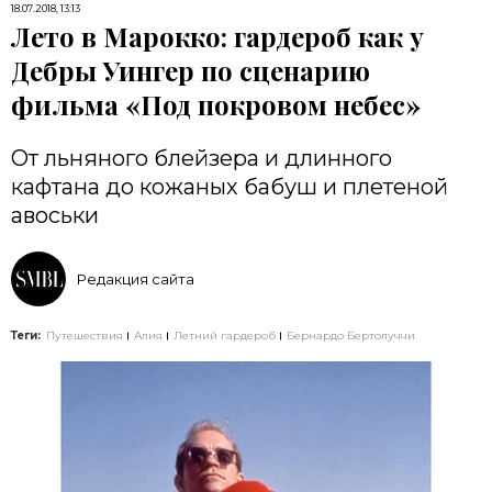
18.07.2018, 13:13
Лето в Марокко: гардероб как у
Дебры Уингер по сценарию
фильма «Под покровом небес»
От льняного блейзера и длинного
кафтана до кожаных бабуш и плетеной
авоськи
Редакция сайта
Теги:
Путешествия
Алия
Летний гардероб
Бернардо Бертолуччи