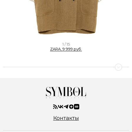
I
1 / 15
ZARA, 9 999 руб.
t
e
m
1
o
f
1
5
Контакты