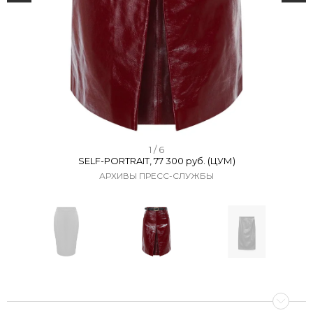
I
1 / 6
SELF-PORTRAIT, 77 300 руб. (ЦУМ)
t
АРХИВЫ ПРЕСС-СЛУЖБЫ
e
m
1
o
f
I
6
t
e