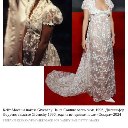
Кейт Мосс на показе Givenchy Haute Couture осень-зима 1996; Дженнифер
Лоуренс в платье Givenchy 1996 года на вечеринке после «Оскара»-2024
STEFANIE KEENAN/VF24/WIREIMAGE FOR VANITY FAIR/GETTY IMAGES