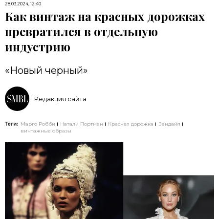
28.03.2024, 12:40
Как винтаж на красных дорожках
превратился в отдельную
индустрию
«Новый черный»
Редакция сайта
Теги:
Марго Робби
Натали Портман
Красная дорожка
Зендайя
винтажные образы