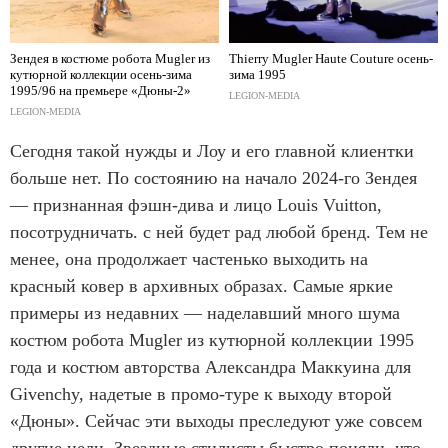
Зендея в костюме робота Mugler из
Thierry Mugler Haute Couture осень-
кутюрной коллекции осень-зима
зима 1995
1995/96 на премьере «Дюны-2»
LEGION-MEDIA
LEGION-MEDIA
Сегодня такой нужды и Лоу и его главной клиентки
больше нет. По состоянию на начало 2024-го Зендея
— признанная фэшн-дива и лицо Louis Vuitton,
посотрудничать. с ней будет рад любой бренд. Тем не
менее, она продолжает частенько выходить на
красный ковер в архивных образах. Самые яркие
примеры из недавних — наделавший много шума
костюм робота Mugler из кутюрной коллекции 1995
года и костюм авторства Александра Маккуина для
Givenchy, надетые в промо-туре к выходу второй
«Дюны». Сейчас эти выходы преследуют уже совсем
другие цели. Звездные стилисты быстро поняли, что