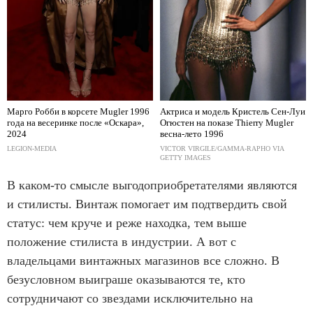
Марго Робби в корсете Mugler 1996
Актриса и модель Кристель Сен-Луи
года на весеринке после «Оскара»,
Огюстен на показе Thierry Mugler
2024
весна-лето 1996
LEGION-MEDIA
VICTOR VIRGILE/GAMMA-RAPHO VIA
GETTY IMAGES
В каком-то смысле выгодоприобретателями являются
и стилисты. Винтаж помогает им подтвердить свой
статус: чем круче и реже находка, тем выше
положение стилиста в индустрии. А вот с
владельцами винтажных магазинов все сложно. В
безусловном выиграше оказываются те, кто
сотрудничают со звездами исключительно на