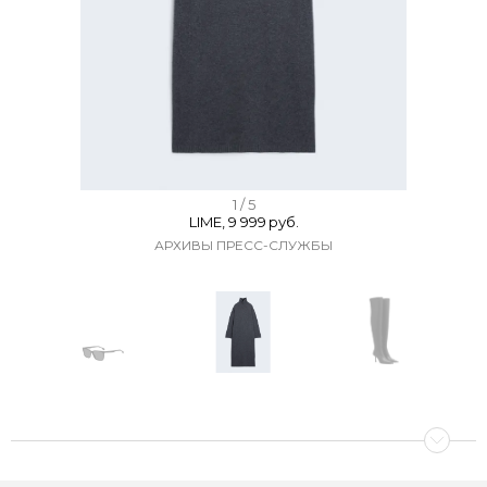
I
1 / 5
LIME, 9 999 руб.
t
АРХИВЫ ПРЕСС-СЛУЖБЫ
e
m
1
o
f
I
5
t
e
m