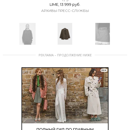
LIME, 13 999 руб.
t
АРХИВЫ ПРЕСС-СЛУЖБЫ
e
m
1
o
f
I
5
РЕКЛАМА – ПРОДОЛЖЕНИЕ НИЖЕ
t
e
m
1
o
f
5