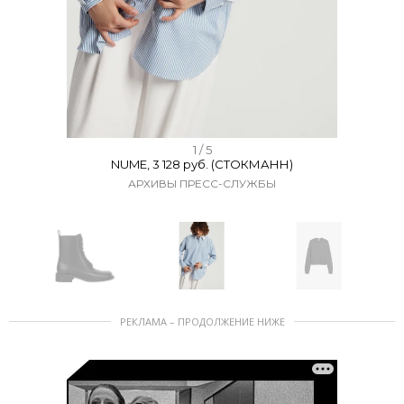
I
1 / 5
NUME, 3 128 руб. (СТОКМАНН)
t
АРХИВЫ ПРЕСС-СЛУЖБЫ
e
m
1
o
f
I
5
РЕКЛАМА – ПРОДОЛЖЕНИЕ НИЖЕ
t
e
m
1