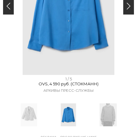
I
1 / 5
OVS, 4 590 руб. (СТОКМАНН)
t
АРХИВЫ ПРЕСС-СЛУЖБЫ
e
m
1
o
f
I
5