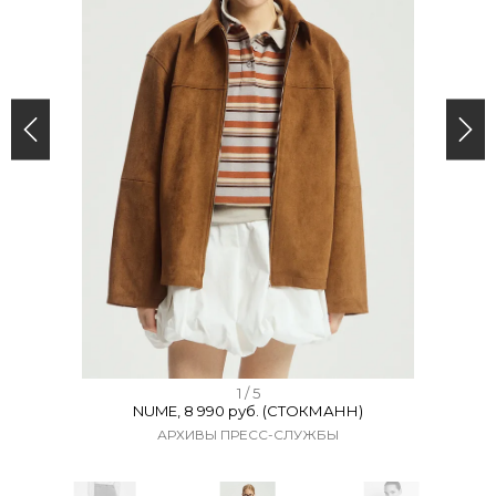
I
1 / 5
NUME, 8 990 руб. (СТОКМАНН)
t
АРХИВЫ ПРЕСС-СЛУЖБЫ
e
m