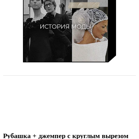
o
f
5
Рубашка + джемпер с круглым вырезом