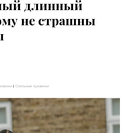
дный длинный
ому не страшны
ы
ховики
Стильные пуховики