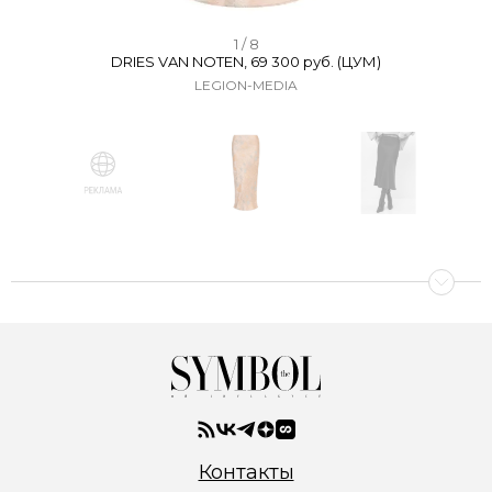
I
1 / 8
DRIES VAN NOTEN, 69 300 руб. (ЦУМ)
t
LEGION-MEDIA
e
m
1
o
f
I
8
t
e
m
1
o
f
8
Контакты