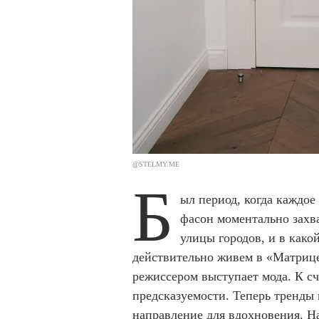
@STELMY.ME
Б
ыл период, когда каждое
фасон моментально захв
улицы городов, и в како
действительно живем в «Матрице»
режиссером выступает мода. К сч
предсказуемости. Теперь тренды 
направление для вдохновения. Н