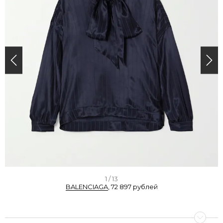
I
1 / 13
BALENCIAGA
, 72 897 рублей
t
e
m