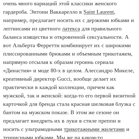
очень много вариаций этой классики женского
гардероба. Энтони Ваккарелло в
Saint Laurent
,
например, предлагает носить их с дерзкими юбками и
леггинсами из цветного
латекса
для правильного
баланса изящества и откровенной сексуальности. А
вот Альберта Ферретти комбинирует их с широкими
плиссированными брюками и объемным трикотажем,
напрямую отсылая к образам героинь сериала
«Династия» и моде 80-х в целом. Алессандро Микеле,
креативный директор Gucci, вообще делает их
практически в каждой коллекции, причем как
мужской, так и женской: когда-то его первой визитной
карточкой для бренда стала красная шелковая блузка с
бантом на мужском показе. В этом же сезоне он
предлагает внедрить их в луки в стиле преппи и
носить с ультрамодными
трикотажными жилетами
и
теннисными юбками. Мы же на каком-то