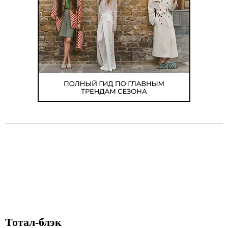
o
f
6
Тотал-блэк