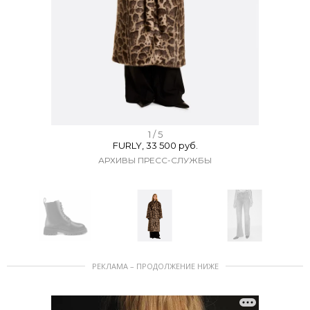
I
1 / 5
FURLY, 33 500 руб.
t
АРХИВЫ ПРЕСС-СЛУЖБЫ
e
m
1
o
f
I
5
РЕКЛАМА – ПРОДОЛЖЕНИЕ НИЖЕ
t
e
m