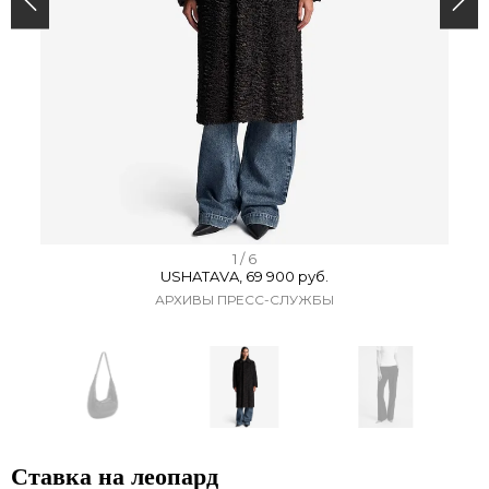
I
1 / 6
USHATAVA, 69 900 руб.
t
АРХИВЫ ПРЕСС-СЛУЖБЫ
e
m
1
o
f
I
6
t
Ставка на леопард