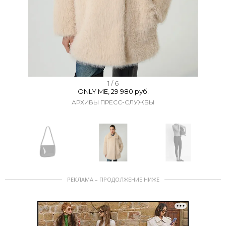
I
1 / 6
ONLY ME, 29 980 руб.
t
АРХИВЫ ПРЕСС-СЛУЖБЫ
e
m
1
o
f
I
6
РЕКЛАМА – ПРОДОЛЖЕНИЕ НИЖЕ
t
e
m
1