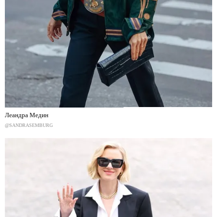
Леандра Медин
@SANDRASEMBURG