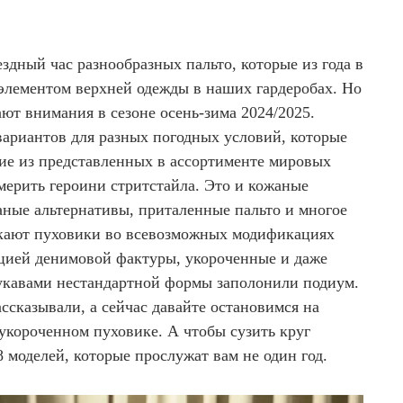
здный час разнообразных пальто, которые из года в
элементом верхней одежды в наших гардеробах. Но
ают внимания в сезоне осень-зима 2024/2025.
ариантов для разных погодных условий, которые
ие из представленных в ассортименте мировых
мерить героини стритстайла. Это и кожаные
аные альтернативы, приталенные пальто и многое
екают пуховики во всевозможных модификациях
цией денимовой фактуры, укороченные и даже
укавами нестандартной формы заполонили подиум.
ссказывали, а сейчас давайте остановимся на
короченном пуховике. А чтобы сузить круг
8 моделей, которые прослужат вам не один год.