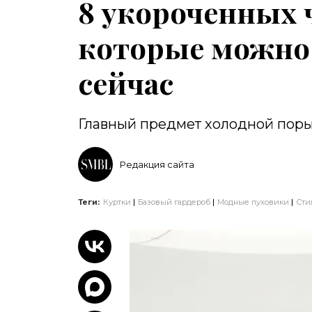
8 укороченных 
которые можно
сейчас
Главный предмет холодной пор
Редакция сайта
Теги:
Куртки
Базовый гардероб
Модные пуховики
Сти