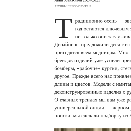
Alaïa осень-зима 2024/2025
АРХИВЫ ПРЕСС-СЛУЖБЫ
Т
радиционно осень — зве
год остаются ключевым 
не только они заслужив
Дизайнеры предложили десятки в
пригодятся всем модницам. Мног
брендов изделий уже успели при
бомберы, «рабочие» куртки, стег
другое. Прежде всего нас привл
длины и цветов. Модели с имита
деконструированные изделия с р
О
главных трендах
мы вам уже ра
универсальной опции — черном у
поиска, мы сделали подборку из 