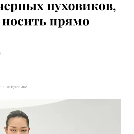
черных пуховиков,
 носить прямо
ы
льные пуховики