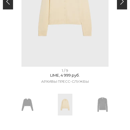
I
1 / 9
LIME, 4 999 руб.
t
АРХИВЫ ПРЕСС-СЛУЖБЫ
e
m
1
o
f
I
9
t