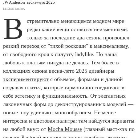
JW Anderson весна-лето 2025
LEGION-MEDIA
В
стремительно меняющемся модном мире
редко какие вещи остаются неизменными:
только за последние два сезона произошел
резкий переход от "тихой роскоши" к максимализму,
от свободного кроя к силуэту ladylike. Но наша
любовь к платьям никуда не делась. Тем более в
коллекциях сезона весна-лето 2025 дизайнеры
экспериментируют
с объемом, формами и длиной
создавая платья, которые гармонично соединяют в
себе эстетику и функциональность. От элегантных
лаконичных форм до деконструированных моделей —
новые шоу удивляют многообразием. Не менее
интересна и цветовая палитра: там найдутся варианты
на любой вкус: от
Mocha Mousse
(главный маст-хэв по
версии Pantone) до разных тонов голубого, желтого