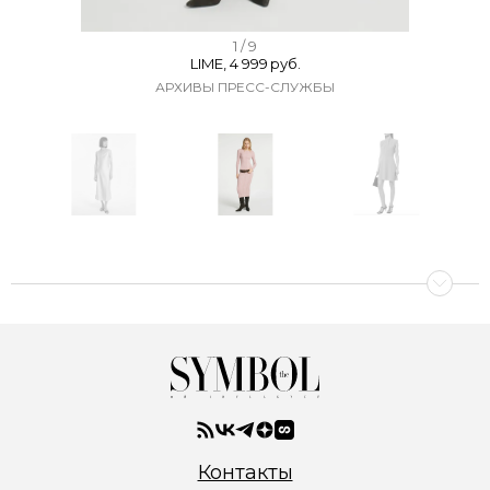
I
1 / 9
LIME, 4 999 руб.
t
АРХИВЫ ПРЕСС-СЛУЖБЫ
e
m
1
o
f
I
9
t
e
m
1
o
f
9
Контакты