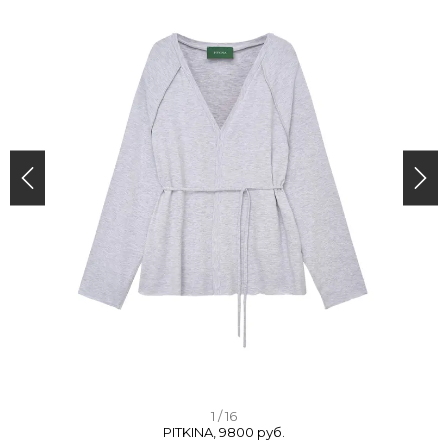
I
1 / 16
PITKINA, 9800 руб.
t