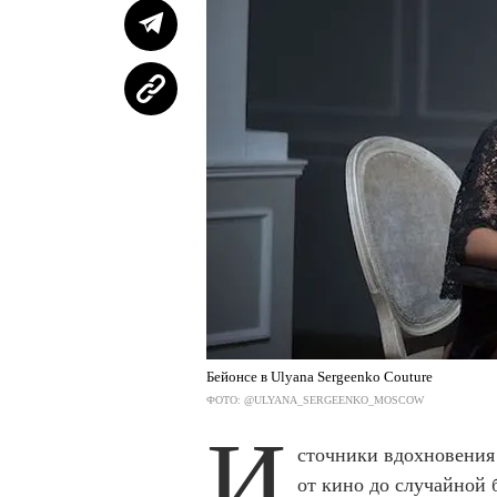
Бейонсе в Ulyana Sergeenko Couture
ФОТО: @ULYANA_SERGEENKO_MOSCOW
И
сточники вдохновения
от кино до случайной 