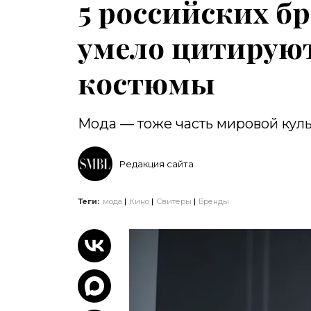
5 российских б
умело цитирую
костюмы
Мода — тоже часть мировой кул
Редакция сайта
Теги:
мода
Кино
Свитеры
Бренды