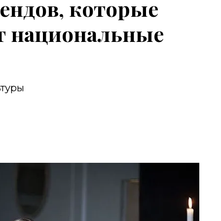
рендов, которые
т национальные
ьтуры