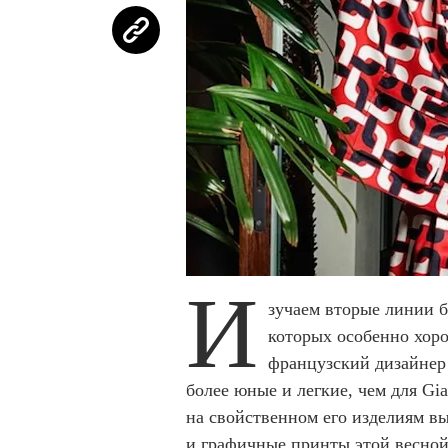
И
зучаем вторые линии бр
которых особенно хор
французский дизайнер 
более юные и легкие, чем для Giam
на свойственном его изделиям в
и графичные принты этой весной