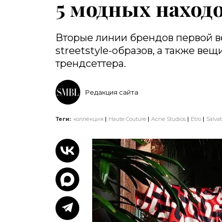
5 модных наход
Вторые линии брендов первой в
streetstyle-образов, а также вещ
трендсеттера.
Редакция сайта
Теги:
коллекция
Haute Couture
Acne Studios
Etro
Salva