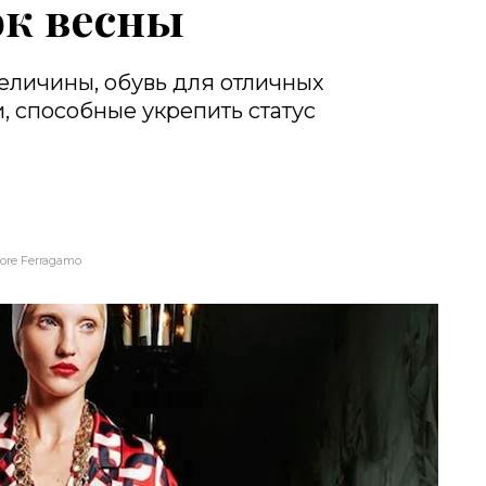
ок весны
еличины, обувь для отличных
и, способные укрепить статус
tore Ferragamo