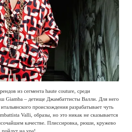
ендов из cегмента haute couture, cреди
ош Giamba – детище Джамбаттисты Валли. Для него
итальянского происхождения разрабатывает чуть
battista Valli, образы, но это никак не сказывается
ысочайшем качестве. Плиссировка, рюши, кружево
 пойдут на ура!