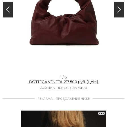
I
1 / 6
BOTTEGA VENETA, 217 500 руб. (ЦУМ)
t
АРХИВЫ ПРЕСС-СЛУЖБЫ
e
РЕКЛАМА – ПРОДОЛЖЕНИЕ НИЖЕ
m
1
o
f