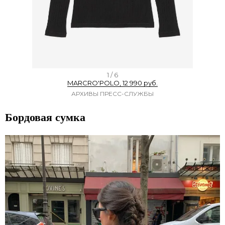
I
1 / 6
MARCRO'POLO, 12 990 руб.
t
АРХИВЫ ПРЕСС-СЛУЖБЫ
e
m
Бордовая сумка
1
o
f
6