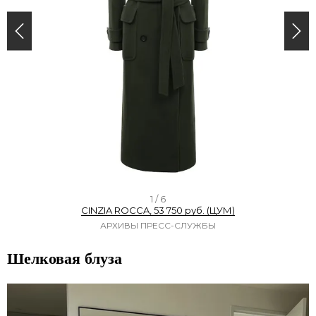
I
1 / 6
CINZIA ROCCA, 53 750 руб. (ЦУМ)
t
АРХИВЫ ПРЕСС-СЛУЖБЫ
e
m
Шелковая блуза
1
o
f