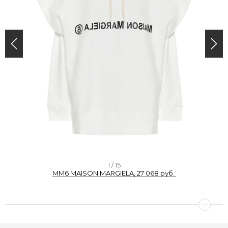
I
1 / 15
MM6 MAISON MARGIELA, 27 068 руб.
t
e
m
1