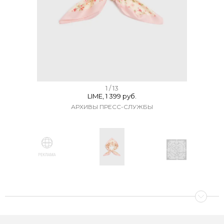
I
1 / 13
LIME, 1 399 руб.
t
АРХИВЫ ПРЕСС-СЛУЖБЫ
e
m
1
o
f
I
1
t
3
e
m