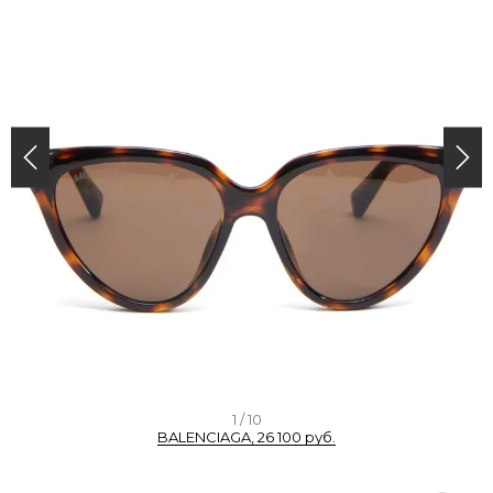
I
1 / 10
BALENCIAGA, 26 100 руб.
t
e