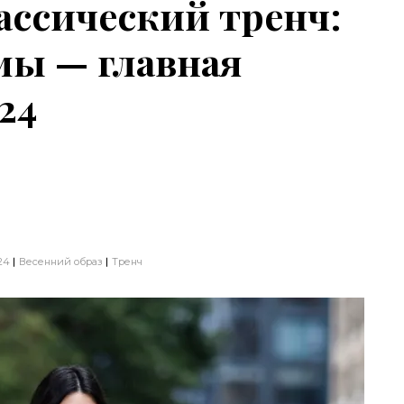
ассический тренч:
мы — главная
24
24
Весенний образ
Тренч