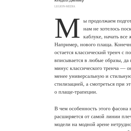
Кендалл Дженнер
LEGION-MEDIA
М
ы продолжаем подгот
нам не хотелось пос
каблуке, начать все
Например, нового плаща. Конечн
остается классический тренч с п
вписывается в любые образы, да
минус классического тренча — он
менее универсальную и стильную 
стилизацией, а смотреться при э
о плаще-трапеции.
В чем особенность этого фасона 
расширяется от самой линии пле
модели на модной арене нетрудно