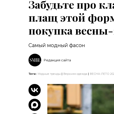
Забудьте про кл
плащ этой фор
покупка весны-
Самый модный фасон
Редакция сайта
Теги:
Модные тренды
Верхняя одежда
ВЕСНА-ЛЕТО 20