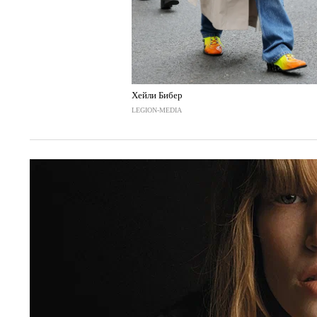
Хейли Бибер
LEGION-MEDIA