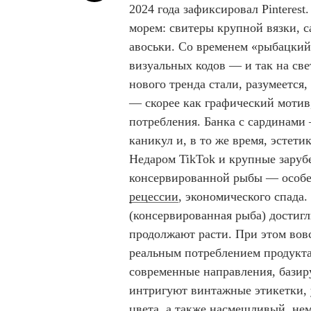
2024 года зафиксировал Pinterest
морем: свитеры крупной вязки, 
авоськи. Со временем «рыбацкий
визуальных кодов — и так на све
нового тренда стали, разумеется
— скорее как графический мотив,
потребления. Банка с сардинами
каникул и, в то же время, эстет
Недаром TikTok и крупные зару
консервированной рыбы — особе
рецессии
, экономического спада.
(консервированная рыба) достигл
продолжают расти. При этом вовсе
реальным потреблением продукта
современные направления, базир
интригуют винтажные этикетки,
цвета, а также насмешливый, не