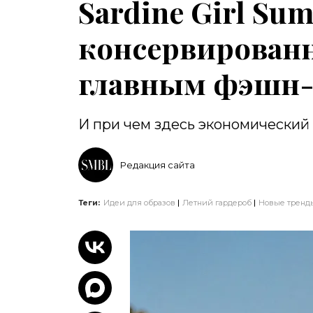
Sardine Girl Su
консервированн
главным фэшн-
И при чем здесь экономический
Редакция сайта
Теги:
Идеи для образов
Летний гардероб
Новые тренд