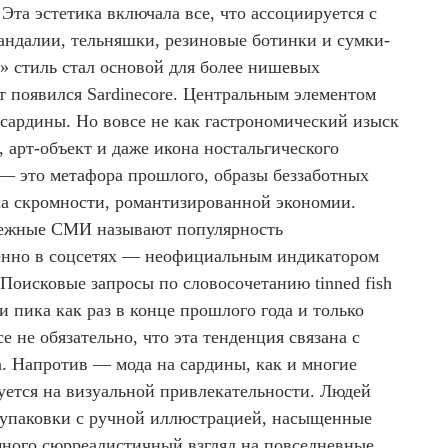
. Эта эстетика включала все, что ассоциируется с
сандалии, тельняшки, резиновые ботинки и сумки-
» стиль стал основой для более нишевых
т появился Sardinecore. Центральным элементом
, сардины. Но вовсе не как гастрономический изыск
 арт-объект и даже икона ностальгического
 — это метафора прошлого, образы беззаботных
ика скромности, романтизированной экономии.
бежные СМИ называют популярность
нно в соцсетях — неофициальным индикатором
 Поисковые запросы по словосочетанию tinned fish
и пика как раз в конце прошлого года и только
 не обязательно, что эта тенденция связана с
. Напротив — мода на сардины, как и многие
уется на визуальной привлекательности. Людей
 упаковки с ручной иллюстрацией, насыщенные
много сюрреалистичный взгляд на повседневные