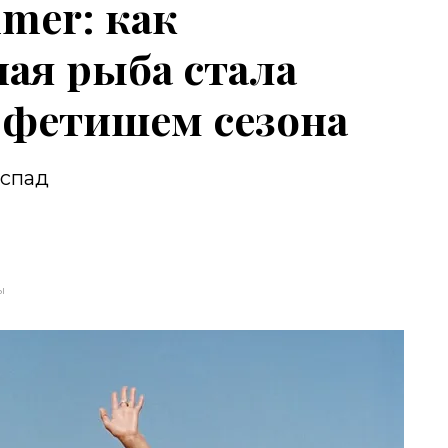
mmer: как
ая рыба стала
фетишем сезона
 спад
ы