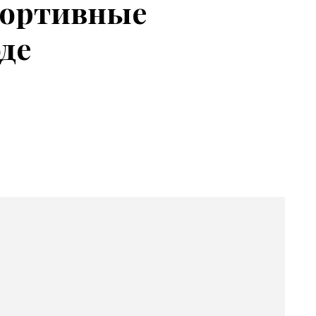
портивные
де