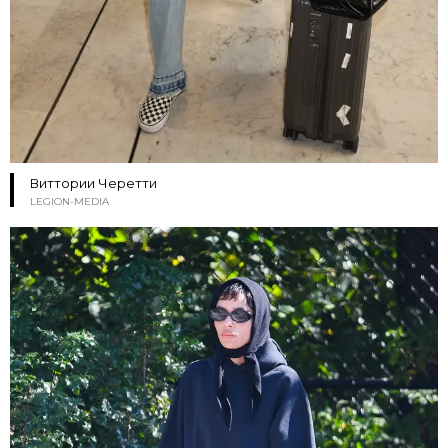
Виттории Черетти
LEGION-MEDIA