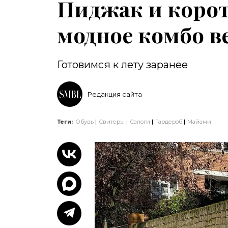
Пиджак и корот
модное комбо в
Готовимся к лету заранее
Редакция сайта
Теги:
Обувь
Свитеры
Сапоги
Гардероб
Майами