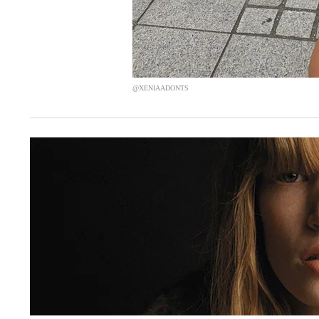
@XENIAADONTS