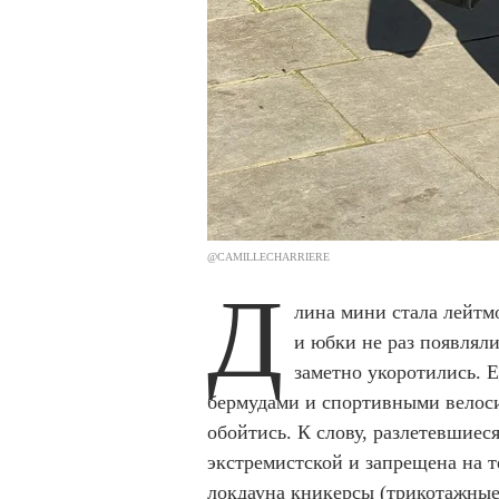
@CAMILLECHARRIERE
Д
лина мини стала лейтм
и юбки не раз появляли
заметно укоротились. 
бермудами и спортивными велоси
обойтись. К слову, разлетевшиес
экстремистской и запрещена на 
локдауна
кникерсы
(трикотажные