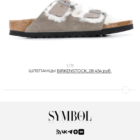
I
1 / 11
ШЛЕПАНЦЫ
BIRKENSTOCK, 28 454 руб.
t
e
m
1
o
f
1
1