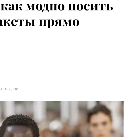
 как модно носить
акеты прямо
ы
модели