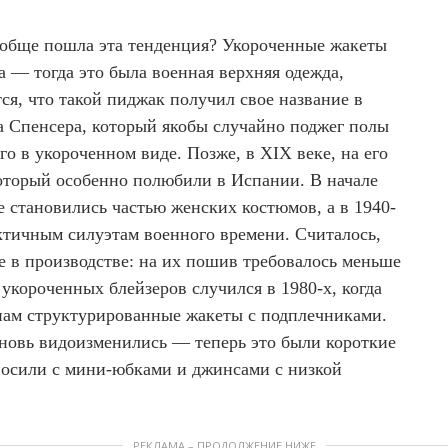
вообще пошла эта тенденция? Укороченные жакеты
а — тогда это была военная верхняя одежда,
тся, что такой пиджак получил свое название в
а Спенсера, который якобы случайно поджег полы
го в укороченном виде. Позже, в XIX веке, на его
который особенно полюбили в Испании. В начале
 становились частью женских костюмов, а в 1940-
ктичным силуэтам военного времени. Считалось,
е в производстве: на их пошив требовалось меньше
укороченных блейзеров случился в 1980-х, когда
ам структурированные жакеты с подплечниками.
вновь видоизменились — теперь это были короткие
носили с мини-юбками и джинсами с низкой
РЕКЛАМА – ПРОДОЛЖЕНИЕ НИЖЕ