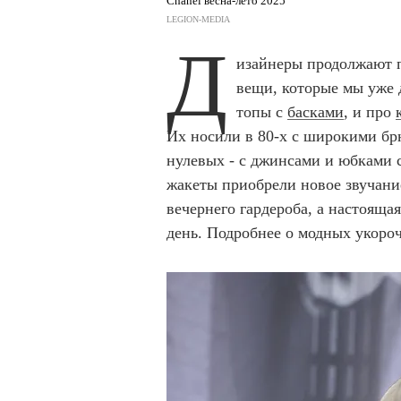
Chanel весна-лето 2025
LEGION-MEDIA
Д
изайнеры продолжают п
вещи, которые мы уже 
топы с
басками
, и про
Их носили в 80-х с широкими бр
нулевых - с джинсами и юбками с
жакеты приобрели новое звучани
вечернего гардероба, а настояща
день. Подробнее о модных укоро