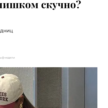
лишком скучно?
одниц
зы
модели