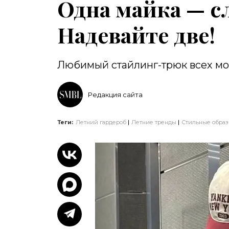
Одна майка — с
Надевайте две!
Любимый стайлинг-трюк всех м
Редакция сайта
Теги:
Летний гардероб
Летние тренды
Стильные обра