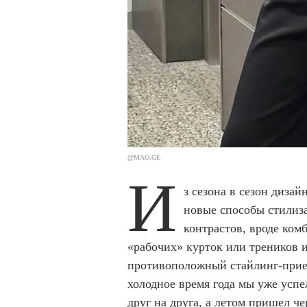
@MAO.GE
И
з сезона в сезон диза
новые способы стилиз
контрастов, вроде ком
«рабочих» курток или треников и
противоположный стайлинг-прие
холодное время года мы уже усп
друг на друга, а летом пришел че