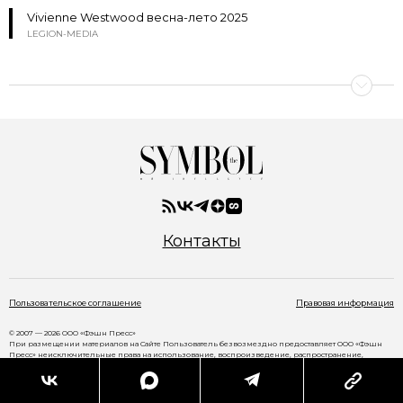
Vivienne Westwood весна-лето 2025
LEGION-MEDIA
Контакты
Пользовательское соглашение
Правовая информация
© 2007 — 2026 ООО «Фэшн Пресс»
При размещении материалов на Сайте Пользователь безвозмездно предоставляет ООО «Фэшн
Пресс» неисключительные права на использование, воспроизведение, распространение,
создание производных произведений, а также на демонстрацию материалов и доведение их до
всеобщего сведения через сайт
www.thesymbol.ru
.