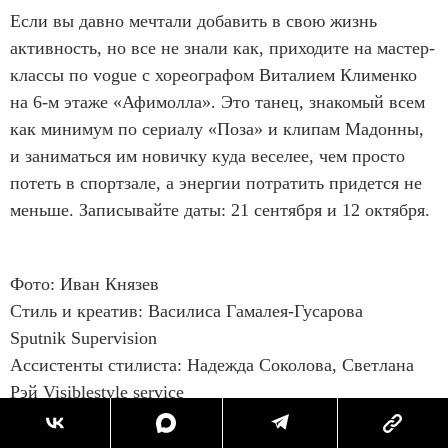
Если вы давно мечтали добавить в свою жизнь
активность, но все не знали как, приходите на мастер-
классы по vogue с хореографом Виталием Клименко
на 6-м этаже «Афимолла». Это танец, знакомый всем
как минимум по сериалу «Поза» и клипам Мадонны,
и заниматься им новичку куда веселее, чем просто
потеть в спортзале, а энергии потратить придется не
меньше. Записывайте даты: 21 сентября и 12 октября.
Фото: Иван Князев
Стиль и креатив: Василиса Гамалея-Гусарова
Sputnik Supervision
Ассистенты стилиста: Надежда Соколова, Светлана
Рэй Visiblestyle service
Продакшн: Федор Гамалея, Арина Старых
Макияж и волосы: Мария Хренихина