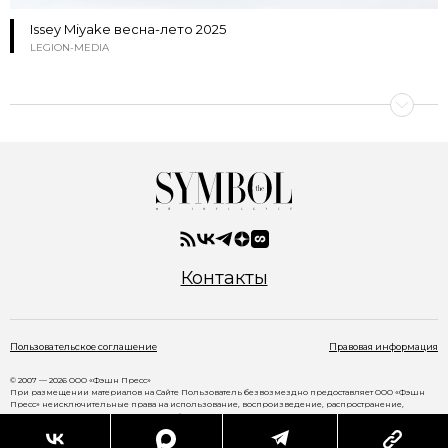
Issey Miyake весна-лето 2025
LEGION-MEDIA
Контакты
Пользовательское соглашение
Правовая информация
© 2007 — 2026 ООО «Фэшн Пресс»
При размещении материалов на Сайте Пользователь безвозмездно предоставляет ООО «Фэшн
Пресс» неисключительные права на использование, воспроизведение, распространение,
создание производных произведений, а также на демонстрацию материалов и доведение их до
всеобщего сведения через сайт
www.thesymbol.ru
.