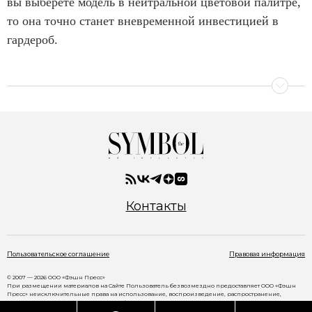
вы выберете модель в нейтральной цветовой палитре,
то она точно станет вневременной инвестицией в
гардероб.
Контакты
Пользовательское соглашение
Правовая информация
© 2007 — 2026 ООО «Фэшн Пресс»
При размещении материалов на Сайте Пользователь безвозмездно предоставляет ООО «Фэшн
Пресс» неисключительные права на использование, воспроизведение, распространение,
создание производных произведений, а также на демонстрацию материалов и доведение их до
всеобщего сведения через сайт
www.thesymbol.ru
.