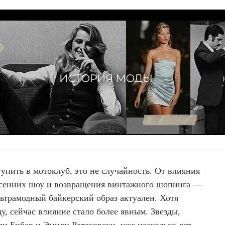
тупить в мотоклуб, это не случайность. От влияния
есенних шоу и возвращения винтажного шопинга —
льтрамодный байкерский образ актуален. Хотя
у, сейчас влияние стало более явным. Звезды,
ли Бибер и Эмили Ратаковски, уже несколько лет