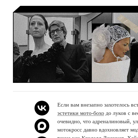
Если вам внезапно захотелось вс
эстетики мото-бохо
до луков с в
очевидно, что адреналиновый, у
мотокросс давно вдохновляет мод
такие как Кендалл Дженнер, Хей