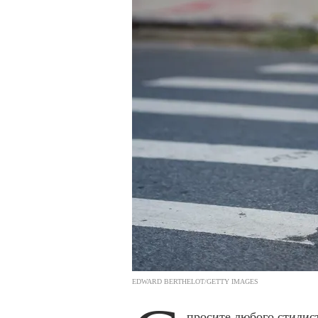
EDWARD BERTHELOT/GETTY IMAGES
просите любого стилист